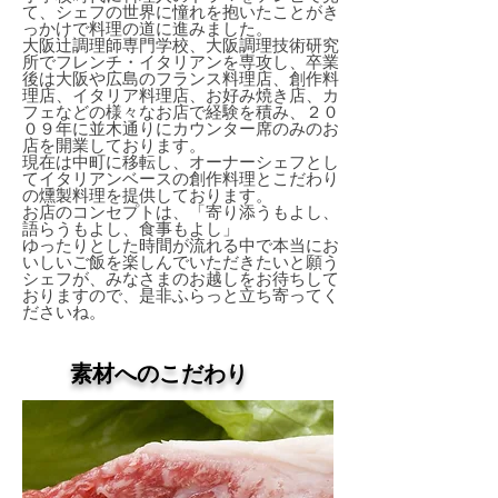
て、シェフの世界に憧れを抱いたことがき
っかけで料理の道に進みました。
大阪辻調理師専門学校、大阪調理技術研究
所でフレンチ・イタリアンを専攻し、卒業
後は大阪や広島のフランス料理店、創作料
理店、イタリア料理店、お好み焼き店、カ
フェなどの様々なお店で経験を積み、２０
０９年に並木通りにカウンター席のみのお
店を開業しております。
現在は中町に移転し、オーナーシェフとし
てイタリアンベースの創作料理とこだわり
の燻製料理を提供しております。
お店のコンセプトは、「寄り添うもよし、
語らうもよし、食事もよし」
ゆったりとした時間が流れる中で本当にお
いしいご飯を楽しんでいただきたいと願う
シェフが、みなさまのお越しをお待ちして
おりますので、是非ふらっと立ち寄ってく
ださいね。
素材へのこだわり