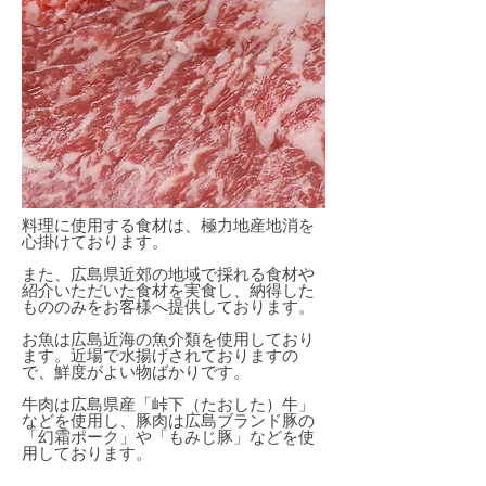
料理に使用する食材は、極力地産地消を
心掛けております。
また、広島県近郊の地域で採れる食材や
紹介いただいた食材を実食し、納得した
もののみをお客様へ提供しております。
お魚は広島近海の魚介類を使用しており
ます。近場で水揚げされておりますの
で、鮮度がよい物ばかりです。
牛肉は広島県産「峠下（たおした）牛」
などを使用し、豚肉は広島ブランド豚の
「幻霜ポーク」や「もみじ豚」などを使
用しております。