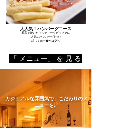
大人気！ハンバーグコース
石窯で焼いたマルゲリータピッツァに
人気のハンバーグ付き♪
詳しくは⇒
食べログ
​へ
「 メニュー」 を 見 る
​カジュアルな雰囲気で、こだわりのメ
ニューを。