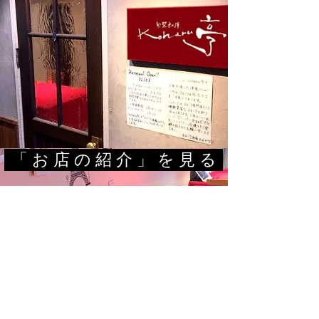
「 お 店 の 紹 介 」 を 見 る