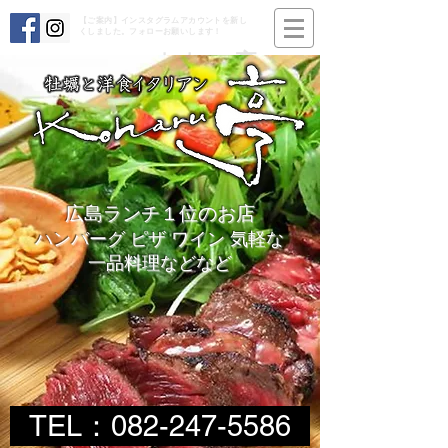
【ご案内】インスタグラムアカウントを新し
くしました。フォローお願いします！
koharu亭
広島ランチ１位のお店
ハンバーグ​ ピザ ワイン 気軽な
一品料理などなど
TEL：082-247-5586